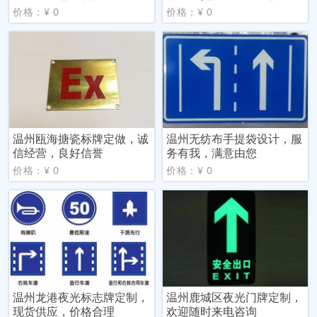
价格：¥ 0
价格：¥ 0
温州瓯海搪瓷标牌定做，诚
温州无纺布手提袋设计，服
信经营，良好信誉
务有我，满意由您
价格：¥ 0
价格：¥ 0
温州龙港夜光标志牌定制，
温州鹿城区夜光门牌定制，
现货供应，价格合理
欢迎随时来电咨询